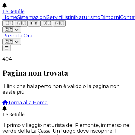
Le Betulle
Home
Sistemazioni
Servizi
Listini
Naturismo
Dintorni
Contat
🇮🇹
🇬🇧
🇫🇷
🇩🇪
🇳🇱
🇮🇹
it
Prenota Ora
🇮🇹
it
404
Pagina non trovata
Il link che hai aperto non è valido o la pagina non
esiste più.
Torna alla Home
Le Betulle
Il primo villaggio naturista del Piemonte, immerso nel
verde della La Cassa. Un luogo dove riscoprire il